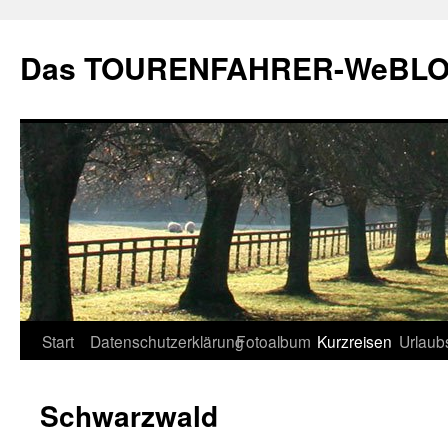
Zum
Inhalt
Das TOURENFAHRER-WeBLO
springen
Start
Datenschutzerklärung
Fotoalbum
Kurzreisen
Urlaub
Schwarzwald