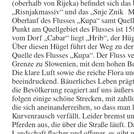
(oberhalb von Rijeka) befindet sich da
„Risnjakmassiv“ und das „Snje Znik Ma
Oberlauf des Flusses „Kupa“ samt Quell
Punkt am Quellgebiet des Flusses ist 1
vom Dorf „Cabar“ liegt „Hrib“, der Hüg
Über diesen Hügel führt der Weg zu der
Quelle des Flusses „Kupa“. Der Fluss ve
Grenze zu Slowenien, mit dem hohen B
Die klare Luft sowie die reiche Flora u
beeindruckend. Bäuerliches Leben prägt
die Bevölkerung reagiert auf uns äußers
folgen einige schöne Strecken, mit zah
die sich aneinanderreihen, so dass man l
Kurvenrausch verfällt. Leider bremst u
Pferden aus, die über die Straße läuft. 
Landschaft flacher und offener, es gib