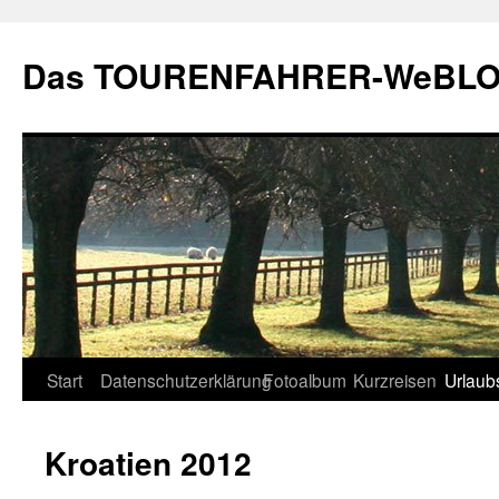
Zum
Inhalt
Das TOURENFAHRER-WeBLO
springen
Start
Datenschutzerklärung
Fotoalbum
Kurzreisen
Urlaub
Kroatien 2012