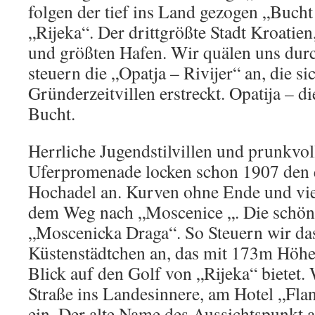
folgen der tief ins Land gezogen „Buch
„Rijeka“. Der drittgrößte Stadt Kroatie
und größten Hafen. Wir quälen uns durc
steuern die „Opatja – Rivijer“ an, die si
Gründerzeitvillen erstreckt. Opatija – d
Bucht.
Herrliche Jugendstilvillen und prunkvol
Uferpromenade locken schon 1907 den 
Hochadel an. Kurven ohne Ende und vie
dem Weg nach „Moscenice „. Die schöns
„Moscenicka Draga“. So Steuern wir das
Küstenstädtchen an, das mit 173m Höhe
Blick auf den Golf von „Rijeka“ bietet. 
Straße ins Landesinnere, am Hotel „Flan
ein. Der alte Name des Aussichtspunkt a