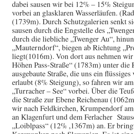
dabei sausen wir bei 12% – 15% Steig
vorbei an glasklaren Wasserläufen. (Ra
(1739m). Durch Schutzgalerien senkt sic
sausen durch die Engstelle des „Twenge
durch die liebliche „Twenger Au“, hinun
„Mauterndorf“, biegen ab Richtung „Pre
liegt(1016m). Von dort aus nehmen wir 
Höhen Pass-Straße“ (1783m) unter die Rä
ausgebaute Straße, die uns ein flüssig
erlaubt (8% Steigung), so fahren wir a
„Turracher – See“ vorbei. Über die Teuf
die Straße zur Ebene Reichenau (1062
wir nach Feldkirchen, Krumpendorf am
an Klagenfurt und dem Ferlacher Staus
„Loiblpass“ (12% ,1367m) an. Er bringt