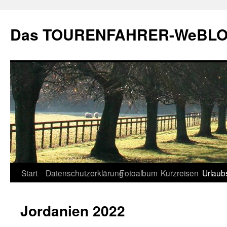
Zum
Inhalt
Das TOURENFAHRER-WeBLO
springen
Start
Datenschutzerklärung
Fotoalbum
Kurzreisen
Urlaub
Jordanien 2022