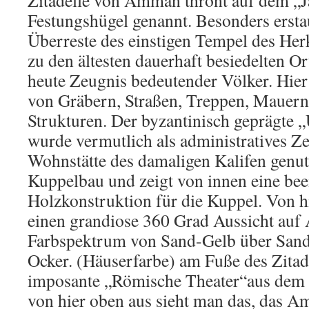
Zitadelle von Amman thront auf dem „Ja
Festungshügel genannt. Besonders ersta
Überreste des einstigen Tempel des Her
zu den ältesten dauerhaft besiedelten Or
heute Zeugnis bedeutender Völker. Hier
von Gräbern, Straßen, Treppen, Mauern
Strukturen. Der byzantinisch geprägte
wurde vermutlich als administratives Z
Wohnstätte des damaligen Kalifen genutzt
Kuppelbau und zeigt von innen eine be
Holzkonstruktion für die Kuppel. Von h
einen grandiose 360 Grad Aussicht auf
Farbspektrum von Sand-Gelb über Sand
Ocker. (Häuserfarbe) am Fuße des Zitade
imposante „Römische Theater“aus dem 2
von hier oben aus sieht man das, das A