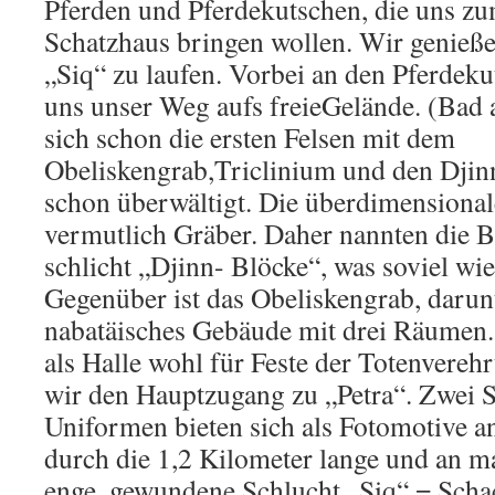
Pferden und Pferdekutschen, die uns z
Schatzhaus bringen wollen. Wir genieß
„Siq“ zu laufen. Vorbei an den Pferdeku
uns unser Weg aufs freieGelände. (Bad 
sich schon die ersten Felsen mit dem
Obeliskengrab,Triclinium und den Djin
schon überwältigt. Die überdimensional
vermutlich Gräber. Daher nannten die B
schlicht „Djinn- Blöcke“, was soviel wie
Gegenüber ist das Obeliskengrab, darunt
nabatäisches Gebäude mit drei Räumen. 
als Halle wohl für Feste der Totenvereh
wir den Hauptzugang zu „Petra“. Zwei 
Uniformen bieten sich als Fotomotive an
durch die 1,2 Kilometer lange und an m
enge, gewundene Schlucht „Siq“ = Scha