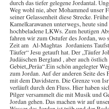
durch das tiefer gelegene Jordantal. Ung
Weg wohl nie, aber Mohammed unser Fa
seiner Gelassenheit diese Strecke. Frühe
Kamelkarawanen unterwegs, heute sind 
hochbeladene LKWs. Zum heutigen Abs
fahren wir zum Ostufer des Jordan, wo s
Zeit am Al-Maghtas Jordaniens Taufste
Täufer“ Jesu getauft hat. Der „Täufer J
Judäischen Bergland , aber auch östlich
Gebiet„Peräa“.Ein schön angelegter Weg
zum Jordan. Auf der anderen Seite des F
mit dem Davidstern. Die Grenze von Isr
verläuft durch den Fluss. Hier haben sich
Pilger versammelt die mit Musik und Ge
Jordan gehen. Das machen wir auf unser
Wasser des Jordan ist trüb und der Bod