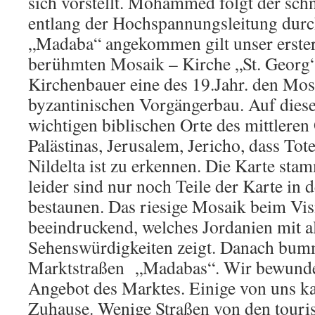
sich vorstellt. Mohammed folgt der sch
entlang der Hochspannungsleitung durc
„Madaba“ angekommen gilt unser erste
berühmten Mosaik – Kirche „St. Georg“.
Kirchenbauer eine des 19.Jahr. den Mo
byzantinischen Vorgängerbau. Auf dies
wichtigen biblischen Orte des mittleren 
Palästinas, Jerusalem, Jericho, dass To
Nildelta ist zu erkennen. Die Karte sta
leider sind nur noch Teile der Karte in 
bestaunen. Das riesige Mosaik beim Visi
beeindruckend, welches Jordanien mit al
Sehenswürdigkeiten zeigt. Danach bumm
Marktstraßen „Madabas“. Wir bewunder
Angebot des Marktes. Einige von uns k
Zuhause. Wenige Straßen von den touris