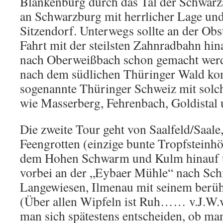
Blankenburg durch das Tal der Schwarz
an Schwarzburg mit herrlicher Lage un
Sitzendorf. Unterwegs sollte an der Obs
Fahrt mit der steilsten Zahnradbahn hin
nach Oberweißbach schon gemacht werd
nach dem südlichen Thüringer Wald ko
sogenannte Thüringer Schweiz mit solc
wie Masserberg, Fehrenbach, Goldistal
Die zweite Tour geht von Saalfeld/Saale,
Feengrotten (einzige bunte Tropfsteinhö
dem Hohen Schwarm und Kulm hinauf 
vorbei an der „Eybaer Mühle“ nach Sch
Langewiesen, Ilmenau mit seinem berü
(Über allen Wipfeln ist Ruh…… v.J.W.
man sich spätestens entscheiden, ob man