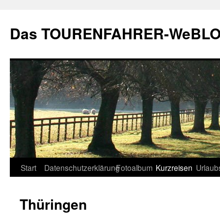
Zum
Inhalt
Das TOURENFAHRER-WeBLO
springen
Start
Datenschutzerklärung
Fotoalbum
Kurzreisen
Urlaub
Thüringen